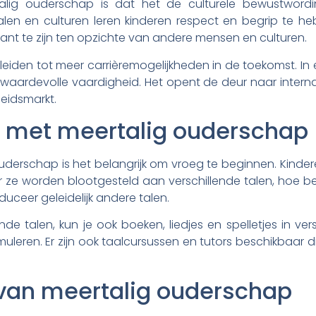
lig ouderschap is dat het de culturele bewustwordi
talen en culturen leren kinderen respect en begrip te heb
nt te zijn ten opzichte van andere mensen en culturen.
leiden tot meer carrièremogelijkheden in de toekomst. In
waardevolle vaardigheid. Het opent de deur naar intern
beidsmarkt.
n met meertalig ouderschap
derschap is het belangrijk om vroeg te beginnen. Kinder
r ze worden blootgesteld aan verschillende talen, hoe be
duceer geleidelijk andere talen.
nde talen, kun je ook boeken, liedjes en spelletjes in ve
imuleren. Er zijn ook taalcursussen en tutors beschikbaar 
van meertalig ouderschap