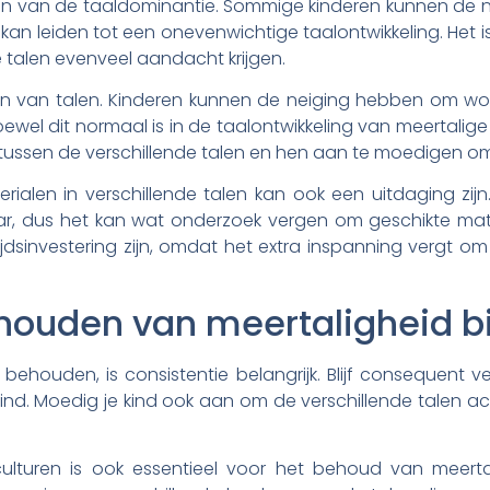
len van de taaldominantie. Sommige kinderen kunnen de 
an leiden tot een onevenwichtige taalontwikkeling. Het i
e talen evenveel aandacht krijgen.
en van talen. Kinderen kunnen de neiging hebben om woo
oewel dit normaal is in de taalontwikkeling van meertalige 
ussen de verschillende talen en hen aan te moedigen om e
alen in verschillende talen kan ook een uitdaging zijn
r, dus het kan wat onderzoek vergen om geschikte mate
jdsinvestering zijn, omdat het extra inspanning vergt 
ehouden van meertaligheid bi
behouden, is consistentie belangrijk. Blijf consequent v
ind. Moedig je kind ook aan om de verschillende talen act
e culturen is ook essentieel voor het behoud van meert