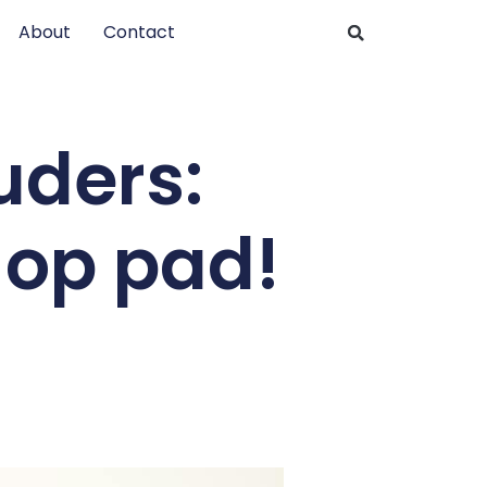
About
Contact
uders:
 op pad!