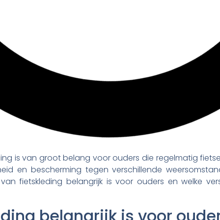
ding is van groot belang voor ouders die regelmatig fietsen
gheid en bescherming tegen verschillende weersomstandi
 fietskleding belangrijk is voor ouders en welke versc
ing belangrijk is voor oude